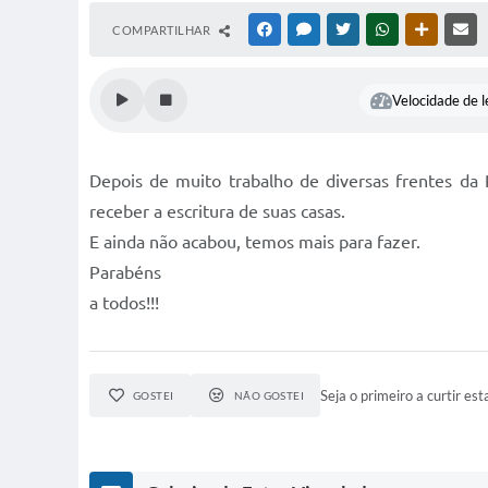
COMPARTILHAR
FACEBOOK
MESSENGER
TWITTER
WHATSAPP
OUTRAS M
RE
Velocidade de l
Depois de muito trabalho de diversas frentes da 
receber a escritura de suas casas.
E ainda não acabou, temos mais para fazer.
Parabéns
a todos!!!
Seja o primeiro a curtir esta
GOSTEI
NÃO GOSTEI