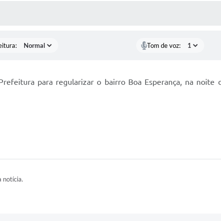
ÍDIAS
CEBA NOTÍCIAS
eitura:
Tom de voz:
Prefeitura para regularizar o bairro Boa Esperança, na noit
 notícia.