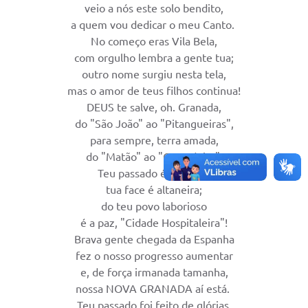
veio a nós este solo bendito,
Diário Oficial
a quem vou dedicar o meu Canto.
No começo eras Vila Bela,
Memorial de Nova Granada
com orgulho lembra a gente tua;
outro nome surgiu nesta tela,
e-SIC
mas o amor de teus filhos continua!
Contato
DEUS te salve, oh. Granada,
do "São João" ao "Pitangueiras",
ITR - VTN
para sempre, terra amada,
do "Matão" ao "Corredeira".
Formulários
Teu passado é glorioso,
Lei Paulo Gustavo
tua face é altaneira;
do teu povo laborioso
Alistamento Militar
é a paz, "Cidade Hospitaleira"!
Horário: Médicos e Tec. da Saúde
Brava gente chegada da Espanha
fez o nosso progresso aumentar
Parcerias 3º Setor
e, de força irmanada tamanha,
nossa NOVA GRANADA aí está.
Perguntas Frequentes
Teu passado foi feito de glórias,