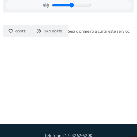
A Prefeitura
Audiências Publicas
Seja o primeiro a curtir este serviço.
GOSTEI
NÃO GOSTEI
Telefones Úteis
Agenda
Telefone: (17) 3262-5200