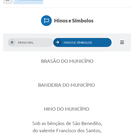
Serviços Web
Transparência
Hinos e Símbolos
Secretarias
Transparência
PRINCIPAL
HINOS E SÍMBOLOS
BUSCA DE CEP
BRASÃO DO MUNICÍPIO
Mapa da Cidade
PNAB
BANDEIRA DO MUNICÍPIO
SEBRAE AQUI - NOVA GRANADA
FUMCAD
HINO DO MUNICÍPIO
CACS FUNDEB
Holerite On-line
Sob as bênçãos de São Benedito,
do valente Francisco dos Santos,
Comunicados