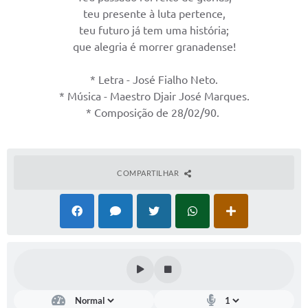
Prefeitura
teu presente à luta pertence,
teu futuro já tem uma história;
Iluminação Pública
que alegria é morrer granadense!
A Nossa Cidade
* Letra - José Fialho Neto.
Galeria de Fotos
* Música - Maestro Djair José Marques.
* Composição de 28/02/90.
Carta de Serviços
Serviços Online
Galeria de Vídeos
COMPARTILHAR
Contas Públicas
Legislação
Editais de Concursos
Licitações
Links