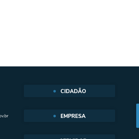
CIDADÃO
Protocolo Web
EMPRESA
v.br
SIC - Serviço de Informação ao
cidadão
Nota Fiscal Eletrônica
e-SIC