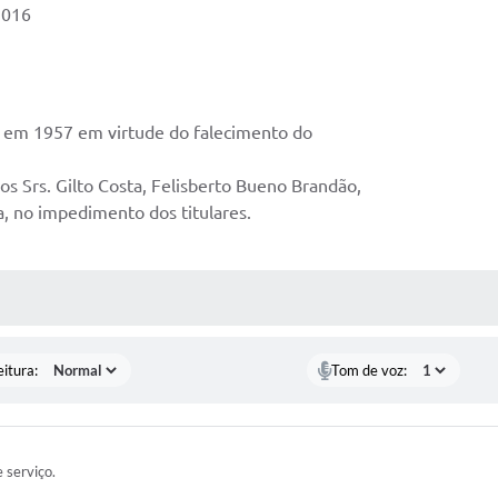
2016
e em 1957 em virtude do falecimento do
os Srs. Gilto Costa, Felisberto Bueno Brandão,
a, no impedimento dos titulares.
ÍDIAS
eitura:
Tom de voz:
e serviço.