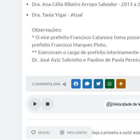
Dra. Ana Célia Ribeiro Arroyo Salvador - 2013 a 
Dra. Tania Yigar - Atual
Observações:
* O vice-prefeito Francisco Catanoce toma poss
prefeito Francisco Marques Pinto.
** Exerceram o cargo de prefeito interinamente 
Dr. José Aziz Sobrinho e Paulino de Paula Pereir
COMPARTILHAR
FACEBOOK
MESSENGER
TWITTER
WHATSAPP
OUTRAS M
Velocidade de l
Seja o primeiro a curtir est
GOSTEI
NÃO GOSTEI