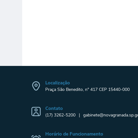
Localização
Praça São Benedito, n° 417 CEP 15440-000
Contato
(17) 3262-5200
gabinete@novagranada.sp.go
Horário de Funcionamento