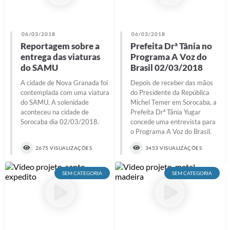
A Prefeitura
06/03/2018
06/03/2018
Audiências Publicas
Reportagem sobre a
Prefeita Drª Tânia no
entrega das viaturas
Programa A Voz do
Telefones Úteis
do SAMU
Brasil 02/03/2018
Agenda
A cidade de Nova Granada foi
Depois de receber das mãos
contemplada com uma viatura
do Presidente da República
do SAMU. A solenidade
Michel Temer em Sorocaba, a
aconteceu na cidade de
Prefeita Drª Tânia Yugar
Sorocaba dia 02/03/2018.
concede uma entrevista para
o Programa A Voz do Brasil.
2675 VISUALIZAÇÕES
3453 VISUALIZAÇÕES
SEM CATEGORIA
SEM CATEGORIA