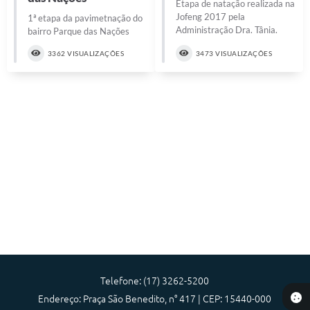
Etapa de natação realizada na
Jofeng 2017 pela
1ª etapa da pavimetnação do
Administração Dra. Tânia.
bairro Parque das Nações
3362 VISUALIZAÇÕES
3473 VISUALIZAÇÕES
Telefone: (17) 3262-5200
Endereço: Praça São Benedito, n° 417 | CEP: 15440-000