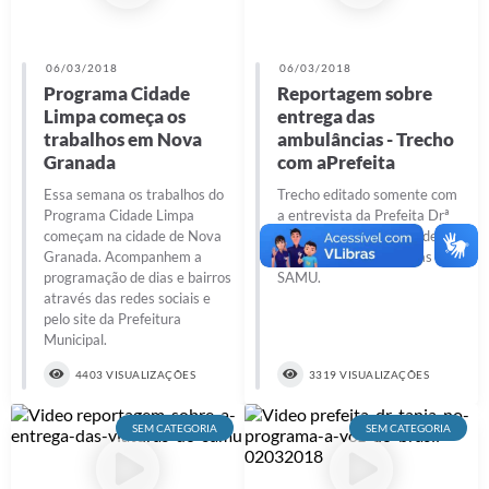
Prefeitura
Iluminação Pública
06/03/2018
06/03/2018
Programa Cidade
Reportagem sobre
A Nossa Cidade
Limpa começa os
entrega das
trabalhos em Nova
ambulâncias - Trecho
Galeria de Fotos
Granada
com aPrefeita
Carta de Serviços
Essa semana os trabalhos do
Trecho editado somente com
Programa Cidade Limpa
a entrevista da Prefeita Drª
Serviços Online
começam na cidade de Nova
Tânia Yugar na solenidade de
Granada. Acompanhem a
entrega das ambulâncias do
Galeria de Vídeos
programação de dias e bairros
SAMU.
através das redes sociais e
Contas Públicas
pelo site da Prefeitura
Municipal.
Legislação
4403 VISUALIZAÇÕES
3319 VISUALIZAÇÕES
Editais de Concursos
SEM CATEGORIA
SEM CATEGORIA
Licitações
Links