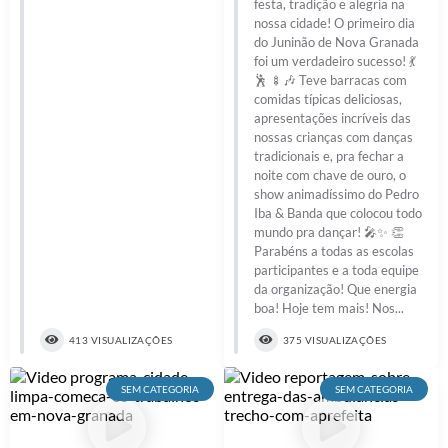
festa, tradição e alegria na
nossa cidade! O primeiro dia
Diário Oficial
do Juninão de Nova Granada
foi um verdadeiro sucesso! 💃
Memorial de Nova Granada
🕺 🍢🎶 Teve barracas com
comidas típicas deliciosas,
e-SIC
apresentações incríveis das
nossas crianças com danças
Contato
tradicionais e, pra fechar a
noite com chave de ouro, o
ITR - VTN
show animadíssimo do Pedro
Iba & Banda que colocou todo
Formulários
mundo pra dançar! 🎤✨ 👏
Parabéns a todas as escolas
Lei Paulo Gustavo
participantes e a toda equipe
da organização! Que energia
Alistamento Militar
boa! Hoje tem mais! Nos...
413 VISUALIZAÇÕES
375 VISUALIZAÇÕES
Horário: Médicos e Tec. da Saúde
Parcerias 3º Setor
SEM CATEGORIA
SEM CATEGORIA
Perguntas Frequentes