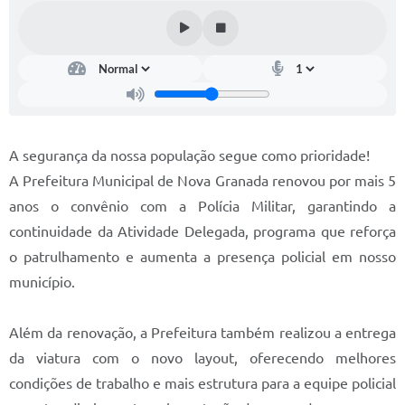
Diário Oficial
Memorial de Nova Granada
e-SIC
Contato
A segurança da nossa população segue como prioridade!
ITR - VTN
A Prefeitura Municipal de Nova Granada renovou por mais 5
anos o convênio com a Polícia Militar, garantindo a
Formulários
continuidade da Atividade Delegada, programa que reforça
Lei Paulo Gustavo
o patrulhamento e aumenta a presença policial em nosso
Alistamento Militar
município.
Horário: Médicos e Tec. da Saúde
Além da renovação, a Prefeitura também realizou a entrega
Parcerias 3º Setor
da viatura com o novo layout, oferecendo melhores
condições de trabalho e mais estrutura para a equipe policial
Perguntas Frequentes