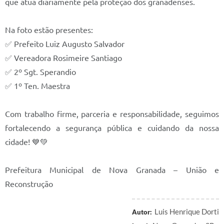
que atua diariamente pela proteção dos granadenses.
Prefeitura
Iluminação Pública
Na foto estão presentes:
✅ Prefeito Luiz Augusto Salvador
A Nossa Cidade
✅ Vereadora Rosimeire Santiago
Galeria de Fotos
✅ 2º Sgt. Sperandio
✅ 1º Ten. Maestra
Carta de Serviços
Serviços Online
Com trabalho firme, parceria e responsabilidade, seguimos
Galeria de Vídeos
fortalecendo a segurança pública e cuidando da nossa
cidade! 💙💚
Contas Públicas
Legislação
Prefeitura Municipal de Nova Granada – União e
Reconstrução
Editais de Concursos
Licitações
Luis Henrique Dorti
Autor:
Links