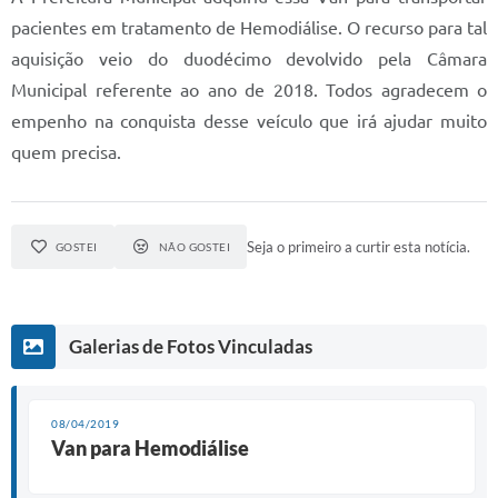
pacientes em tratamento de Hemodiálise. O recurso para tal
Diário Oficial
aquisição veio do duodécimo devolvido pela Câmara
Memorial de Nova Granada
Municipal referente ao ano de 2018. Todos agradecem o
empenho na conquista desse veículo que irá ajudar muito
e-SIC
quem precisa.
Contato
ITR - VTN
Seja o primeiro a curtir esta notícia.
GOSTEI
NÃO GOSTEI
Formulários
Lei Paulo Gustavo
Alistamento Militar
Galerias de Fotos Vinculadas
Horário: Médicos e Tec. da Saúde
08/04/2019
Parcerias 3º Setor
Van para Hemodiálise
Perguntas Frequentes