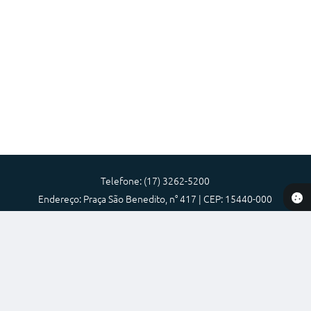
Telefone: (17) 3262-5200
Endereço: Praça São Benedito, n° 417 | CEP: 15440-000
Atendimento de Segunda-feira a Sexta-feira das 08:00 as 17:00
Prefeitura Municipal de Nova Granada-SP
Versão do Sistema:
3.5.3 - 19/06/2026
Portal atualizado em:
07/08/2026 11:25
Dados Abertos