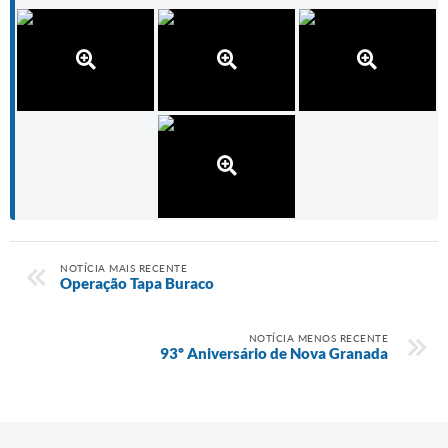
Prefeitura
Iluminação Pública
A Nossa Cidade
Galeria de Fotos
Carta de Serviços
Serviços Online
Galeria de Vídeos
NOTÍCIA MAIS RECENTE
Operação Tapa Buraco
Contas Públicas
Legislação
NOTÍCIA MENOS RECENTE
93º Aniversário de Nova Granada
Editais de Concursos
Licitações
Links