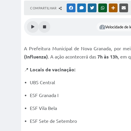
COMPARTILHAR
FACEBOOK
MESSENGER
TWITTER
WHATSAPP
OUTRAS M
RE
Velocidade de l
A Prefeitura Municipal de Nova Granada, por me
(Influenza)
. A ação acontecerá das
7h às 13h
, em q
📍
Locais de vacinação:
UBS Central
ESF Granada I
ESF Vila Bela
ESF Sete de Setembro