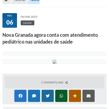
Serviços Web
Transparência
MAI
06 MAI 2025
06
Secretarias
SAÚDE
Transparência
Nova Granada agora conta com atendimento
pediátrico nas unidades de saúde
BUSCA DE CEP
Mapa da Cidade
PNAB
SEBRAE AQUI - NOVA GRANADA
FUMCAD
COMPARTILHAR
CACS FUNDEB
Holerite On-line
Comunicados