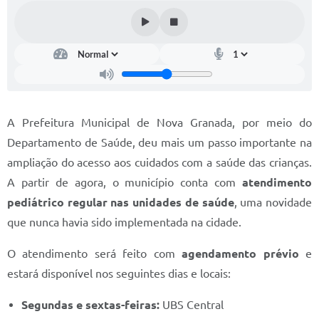
Diário Oficial
Memorial de Nova Granada
e-SIC
Contato
A Prefeitura Municipal de Nova Granada, por meio do
ITR - VTN
Departamento de Saúde, deu mais um passo importante na
ampliação do acesso aos cuidados com a saúde das crianças.
Formulários
A partir de agora, o município conta com
atendimento
Lei Paulo Gustavo
pediátrico regular nas unidades de saúde
, uma novidade
Alistamento Militar
que nunca havia sido implementada na cidade.
Horário: Médicos e Tec. da Saúde
O atendimento será feito com
agendamento prévio
e
estará disponível nos seguintes dias e locais:
Parcerias 3º Setor
Perguntas Frequentes
Segundas e sextas-feiras:
UBS Central