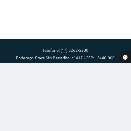
Telefone: (17) 3262-5200
Endereço: Praça São Benedito, n° 417 | CEP: 15440-000
Atendimento de Segunda-feira a Sexta-feira das 08:00 as 17:00
Prefeitura Municipal de Nova Granada-SP
Versão do Sistema:
3.5.3 - 19/06/2026
Portal atualizado em:
07/08/2026 11:25
Dados Abertos
Copyright Instar - 2006-2026. Todos os direitos reservados -
Instar Tecnologia