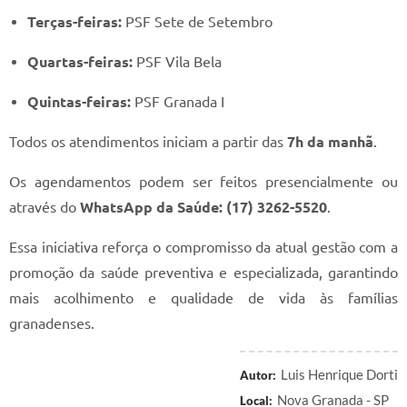
Prefeitura
Terças-feiras:
PSF Sete de Setembro
Iluminação Pública
Quartas-feiras:
PSF Vila Bela
A Nossa Cidade
Quintas-feiras:
PSF Granada I
Galeria de Fotos
Todos os atendimentos iniciam a partir das
7h da manhã
.
Carta de Serviços
Os agendamentos podem ser feitos presencialmente ou
Serviços Online
através do
WhatsApp da Saúde: (17) 3262-5520
.
Galeria de Vídeos
Essa iniciativa reforça o compromisso da atual gestão com a
Contas Públicas
promoção da saúde preventiva e especializada, garantindo
mais acolhimento e qualidade de vida às famílias
Legislação
granadenses.
Editais de Concursos
Licitações
Luis Henrique Dorti
Autor:
Nova Granada - SP
Local:
Links