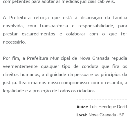
competentes para adotar as medidas judiciais cabíveis.
Prefeitura
Iluminação Pública
A Prefeitura reforça que está à disposição da família
envolvida, com transparência e responsabilidade, para
A Nossa Cidade
prestar esclarecimentos e colaborar com o que for
Galeria de Fotos
necessário.
Carta de Serviços
Por fim, a Prefeitura Municipal de Nova Granada repudia
Serviços Online
veementemente qualquer tipo de conduta que fira os
Galeria de Vídeos
direitos humanos, a dignidade da pessoa e os princípios da
justiça. Reafirmamos nosso compromisso com o respeito, a
Contas Públicas
legalidade e a proteção de todos os cidadãos.
Legislação
Luis Henrique Dorti
Autor:
Editais de Concursos
Nova Granada - SP
Local:
Licitações
Links