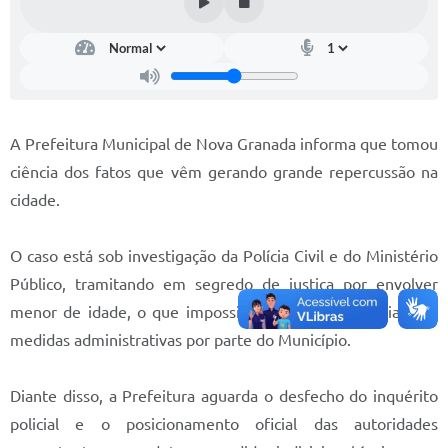
Diário Oficial
Memorial de Nova Granada
e-SIC
A Prefeitura Municipal de Nova Granada informa que tomou
Contato
ciência dos fatos que vêm gerando grande repercussão na
ITR - VTN
cidade.
Formulários
O caso está sob investigação da Polícia Civil e do Ministério
Lei Paulo Gustavo
Público, tramitando em segredo de justiça por envolver
Alistamento Militar
menor de idade, o que impossibilita a adoção imediata de
medidas administrativas por parte do Município.
Horário: Médicos e Tec. da Saúde
Parcerias 3º Setor
Diante disso, a Prefeitura aguarda o desfecho do inquérito
policial e o posicionamento oficial das autoridades
Perguntas Frequentes