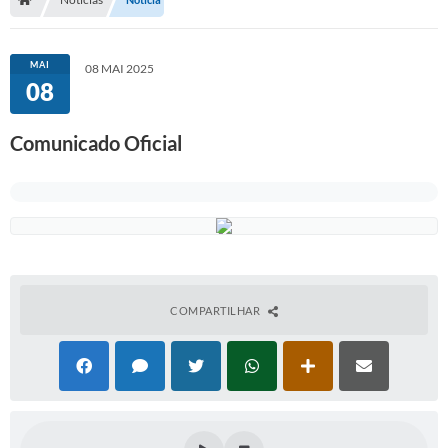
Serviços Web
Transparência
MAI
08 MAI 2025
08
Secretarias
Transparência
Comunicado Oficial
BUSCA DE CEP
Mapa da Cidade
PNAB
SEBRAE AQUI - NOVA GRANADA
COMPARTILHAR
FUMCAD
CACS FUNDEB
Holerite On-line
Comunicados