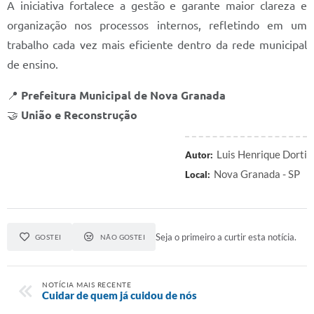
A iniciativa fortalece a gestão e garante maior clareza e
Prefeitura
organização nos processos internos, refletindo em um
Iluminação Pública
trabalho cada vez mais eficiente dentro da rede municipal
de ensino.
A Nossa Cidade
Galeria de Fotos
📍
Prefeitura Municipal de Nova Granada
🤝
União e Reconstrução
Carta de Serviços
Serviços Online
Luis Henrique Dorti
Autor:
Nova Granada - SP
Local:
Galeria de Vídeos
Contas Públicas
Legislação
Seja o primeiro a curtir esta notícia.
GOSTEI
NÃO GOSTEI
Editais de Concursos
NOTÍCIA MAIS RECENTE
Licitações
Cuidar de quem já cuidou de nós
Links