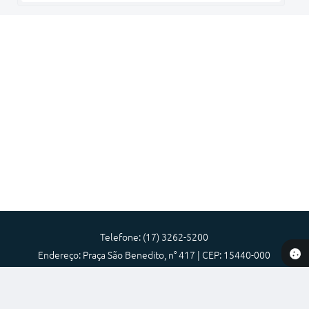
Telefone: (17) 3262-5200
Endereço: Praça São Benedito, n° 417 | CEP: 15440-000
Atendimento de Segunda-feira a Sexta-feira das 08:00 as 17:00
Prefeitura Municipal de Nova Granada-SP