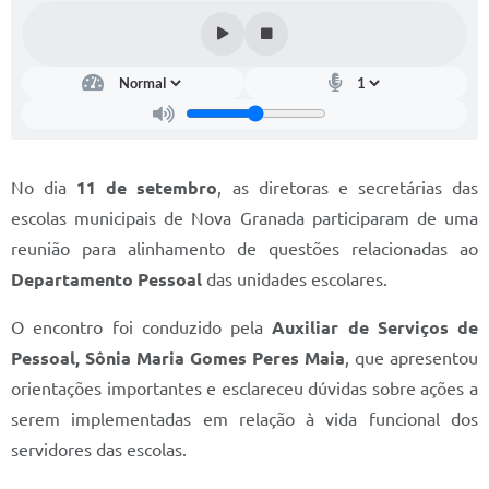
Diário Oficial
Memorial de Nova Granada
e-SIC
Contato
No dia
11 de setembro
, as diretoras e secretárias das
ITR - VTN
escolas municipais de Nova Granada participaram de uma
reunião para alinhamento de questões relacionadas ao
Formulários
Departamento Pessoal
das unidades escolares.
Lei Paulo Gustavo
O encontro foi conduzido pela
Auxiliar de Serviços de
Alistamento Militar
Pessoal, Sônia Maria Gomes Peres Maia
, que apresentou
Horário: Médicos e Tec. da Saúde
orientações importantes e esclareceu dúvidas sobre ações a
serem implementadas em relação à vida funcional dos
Parcerias 3º Setor
servidores das escolas.
Perguntas Frequentes