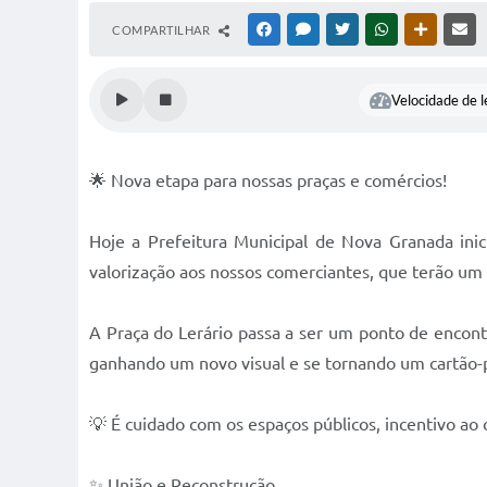
COMPARTILHAR
FACEBOOK
MESSENGER
TWITTER
WHATSAPP
OUTRAS M
RE
Velocidade de l
🌟 Nova etapa para nossas praças e comércios!
Hoje a Prefeitura Municipal de Nova Granada inici
valorização aos nossos comerciantes, que terão um 
A Praça do Lerário passa a ser um ponto de encont
ganhando um novo visual e se tornando um cartão-p
💡 É cuidado com os espaços públicos, incentivo ao 
✨ União e Reconstrução