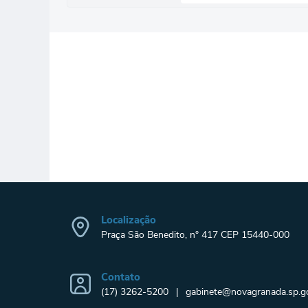
Localização
Praça São Benedito, n° 417 CEP 15440-000
Contato
(17) 3262-5200
gabinete@novagranada.sp.go