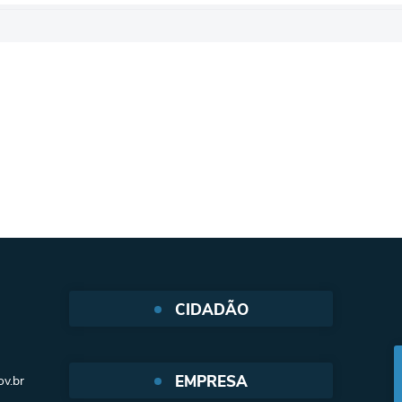
CIDADÃO
Protocolo Web
EMPRESA
v.br
SIC - Serviço de Informação ao
cidadão