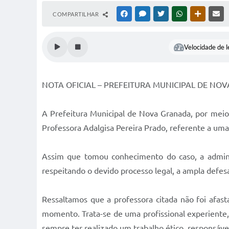
COMPARTILHAR
FACEBOOK
MESSENGER
TWITTER
WHATSAPP
OUTRAS M
RE
Velocidade de l
NOTA OFICIAL – PREFEITURA MUNICIPAL DE NO
A Prefeitura Municipal de Nova Granada, por mei
Professora Adalgisa Pereira Prado, referente a um
Assim que tomou conhecimento do caso, a administ
respeitando o devido processo legal, a ampla defesa
Ressaltamos que a professora citada não foi afas
momento. Trata-se de uma profissional experiente,
sempre ter realizado um trabalho ético, responsáve