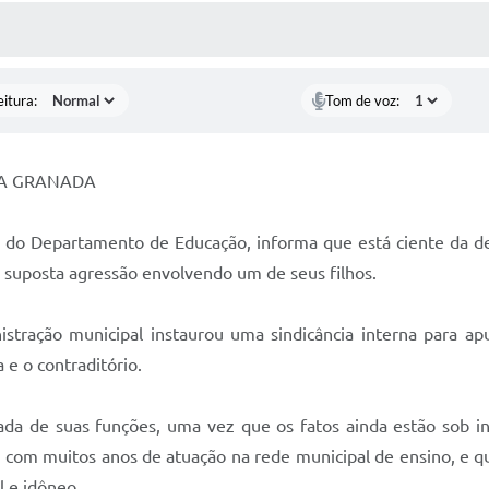
ÍDIAS
CEBA NOTÍCIAS
eitura:
Tom de voz:
VA GRANADA
o do Departamento de Educação, informa que está ciente da d
a suposta agressão envolvendo um de seus filhos.
ração municipal instaurou uma sindicância interna para apur
 e o contraditório.
tada de suas funções, uma vez que os fatos ainda estão sob i
 com muitos anos de atuação na rede municipal de ensino, e qu
l e idôneo.