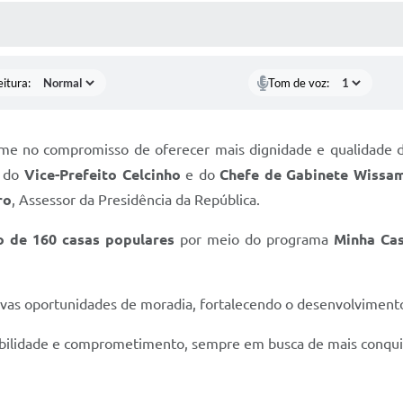
ÍDIAS
CEBA NOTÍCIAS
eitura:
Tom de voz:
rme no compromisso de oferecer mais dignidade e qualidade 
o do
Vice-Prefeito Celcinho
e do
Chefe de Gabinete Wissa
ro
, Assessor da Presidência da República.
o de 160 casas populares
por meio do programa
Minha Ca
vas oportunidades de moradia, fortalecendo o desenvolvimento
abilidade e comprometimento, sempre em busca de mais conquis