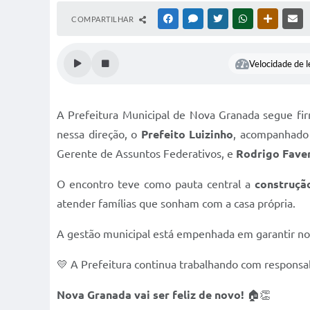
COMPARTILHAR
FACEBOOK
MESSENGER
TWITTER
WHATSAPP
OUTRAS M
RE
Velocidade de l
A Prefeitura Municipal de Nova Granada segue fi
nessa direção, o
Prefeito Luizinho
, acompanhad
Gerente de Assuntos Federativos, e
Rodrigo Fave
O encontro teve como pauta central a
construçã
atender famílias que sonham com a casa própria.
A gestão municipal está empenhada em garantir no
💛 A Prefeitura continua trabalhando com respons
Nova Granada vai ser feliz de novo!
🏠👏