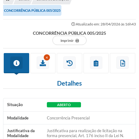
Serviços Web
CONCORRÊNCIA PÚBLICA 005/2025
Transparência
Atualizado em: 28/04/2026 às 16h43
Secretarias
CONCORRÊNCIA PÚBLICA 005/2025
Transparência
Imprimir
BUSCA DE CEP
4
Mapa da Cidade
PNAB
Detalhes
SEBRAE AQUI - NOVA GRANADA
FUMCAD
Situação
ABERTO
CACS FUNDEB
Modalidade
Concorrência Presencial
Holerite On-line
Justificativa da
Justificativa para realização de licitação na
Modalidade
forma presencial, Art. 176 inciso II da Lei N.
Comunicados