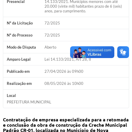
Presencial
14.133/2021. Municípios menores com até
20.000 (vinte mil) habitantes prazo de 6 (seis)
Diário Oficial
anos, para cumprimento.
Memorial de Nova Granada
Nº da Licitação
72/2025
e-SIC
Nº do Processo
72/2025
Contato
Modo de Disputa
Aberto
ITR - VTN
Amparo Legal
Lei 14.133/2021, Art 28, II
Formulários
Publicado em
27/04/2026 às 09h00
Lei Paulo Gustavo
Realização em
08/05/2026 às 10h00
Alistamento Militar
Local
PREFEITURA MUNICIPAL
Horário: Médicos e Tec. da Saúde
Parcerias 3º Setor
Contratação de empresa especializada para a retomada
e conclusão da obra de construção da
Creche Municipal
Perguntas Frequentes
Padrão CR-01, localizada no Município de Nova