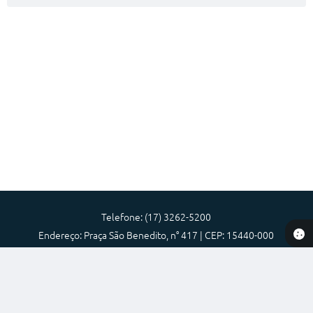
A Prefeitura
Audiências Publicas
Telefones Úteis
Agenda
Telefone: (17) 3262-5200
Endereço: Praça São Benedito, n° 417 | CEP: 15440-000
Atendimento de Segunda-feira a Sexta-feira das 08:00 as 17:00
Prefeitura Municipal de Nova Granada-SP