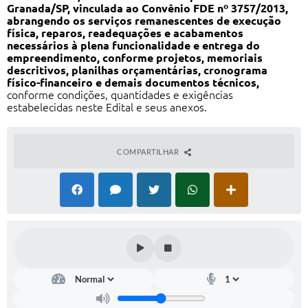
Granada/SP, vinculada ao Convênio FDE nº 3757/2013,
Prefeitura
abrangendo os serviços remanescentes de execução
física, reparos, readequações e acabamentos
Iluminação Pública
necessários à plena funcionalidade e entrega do
empreendimento, conforme projetos, memoriais
A Nossa Cidade
descritivos, planilhas orçamentárias, cronograma
físico-financeiro e demais documentos técnicos
,
Galeria de Fotos
conforme condições, quantidades e exigências
estabelecidas neste Edital e seus anexos.
Carta de Serviços
Serviços Online
COMPARTILHAR
Galeria de Vídeos
Contas Públicas
Legislação
Editais de Concursos
Licitações
Links