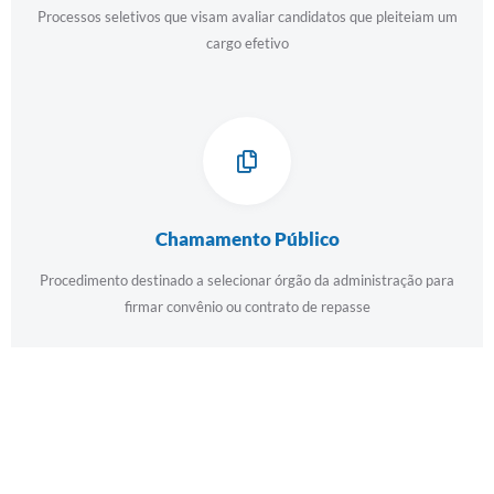
Processos seletivos que visam avaliar candidatos que pleiteiam um
Diário Oficial
cargo efetivo
Memorial de Nova Granada
e-SIC
Contato
ITR - VTN
Chamamento Público
Formulários
Procedimento destinado a selecionar órgão da administração para
Lei Paulo Gustavo
firmar convênio ou contrato de repasse
Alistamento Militar
Horário: Médicos e Tec. da Saúde
Parcerias 3º Setor
Perguntas Frequentes