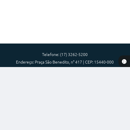
Prefeitura
Iluminação Pública
A Nossa Cidade
Galeria de Fotos
Carta de Serviços
Telefone: (17) 3262-5200
Serviços Online
Endereço: Praça São Benedito, n° 417 | CEP: 15440-000
Atendimento de Segunda-feira a Sexta-feira das 08:00 as 17:00
Galeria de Vídeos
Prefeitura Municipal de Nova Granada-SP
Contas Públicas
Versão do Sistema:
3.5.3 - 19/06/2026
Legislação
Portal atualizado em:
30/07/2026 15:59
Dados Abertos
Editais de Concursos
Licitações
Copyright Instar - 2006-2026. Todos os direitos reservados -
Instar Tecnologia
Links