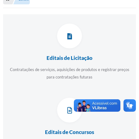
Serviços Web
Transparência
Secretarias
Transparência
BUSCA DE CEP
Editais de Licitação
Mapa da Cidade
Contratações de serviços, aquisições de produtos e registrar preços
PNAB
para contratações futuras
SEBRAE AQUI - NOVA GRANADA
FUMCAD
CACS FUNDEB
Holerite On-line
Editais de Concursos
Comunicados