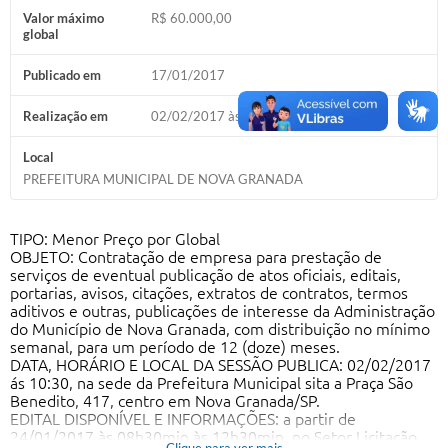
Valor máximo
R$ 60.000,00
Diário Oficial
global
Memorial de Nova Granada
Publicado em
17/01/2017
e-SIC
Realização em
02/02/2017 às 10h30
Contato
Local
PREFEITURA MUNICIPAL DE NOVA GRANADA
ITR - VTN
Formulários
TIPO: Menor Preço por Global
OBJETO: Contratação de empresa para prestação de
Lei Paulo Gustavo
serviços de eventual publicação de atos oficiais, editais,
portarias, avisos, citações, extratos de contratos, termos
Alistamento Militar
aditivos e outras, publicações de interesse da Administração
do Município de Nova Granada, com distribuição no mínimo
semanal, para um período de 12 (doze) meses.
Horário: Médicos e Tec. da Saúde
DATA, HORÁRIO E LOCAL DA SESSÃO PUBLICA: 02/02/2017
ás 10:30, na sede da Prefeitura Municipal sita a Praça São
Parcerias 3º Setor
Benedito, 417, centro em Nova Granada/SP.
EDITAL DISPONÍVEL E INFORMAÇÕES: a partir de
Perguntas Frequentes
24/01/2017 às 08h30min às 12h30min, no Setor Licitação,
Clique para ver mais