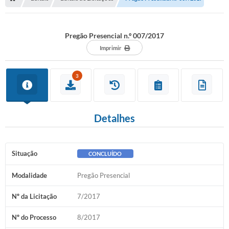
Serviços Web
Transparência
Pregão Presencial n.º 007/2017
Secretarias
Imprimir
Transparência
3
BUSCA DE CEP
Mapa da Cidade
Detalhes
PNAB
SEBRAE AQUI - NOVA GRANADA
Situação
CONCLUÍDO
FUMCAD
Modalidade
Pregão Presencial
CACS FUNDEB
Nº da Licitação
7/2017
Holerite On-line
Nº do Processo
8/2017
Comunicados