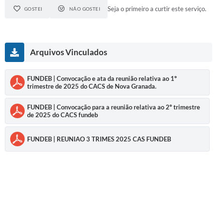
Seja o primeiro a curtir este serviço.
GOSTEI
NÃO GOSTEI
Diário Oficial
Memorial de Nova Granada
Arquivos Vinculados
e-SIC
Contato
FUNDEB | Convocação e ata da reunião relativa ao 1º
trimestre de 2025 do CACS de Nova Granada.
ITR - VTN
FUNDEB | Convocação para a reunião relativa ao 2º trimestre
Formulários
de 2025 do CACS fundeb
Lei Paulo Gustavo
FUNDEB | REUNIAO 3 TRIMES 2025 CAS FUNDEB
Alistamento Militar
Horário: Médicos e Tec. da Saúde
Parcerias 3º Setor
Perguntas Frequentes