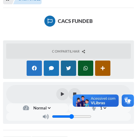
Serviços Web
Transparência
CACS FUNDEB
Secretarias
Transparência
BUSCA DE CEP
COMPARTILHAR
Mapa da Cidade
PNAB
SEBRAE AQUI - NOVA GRANADA
FUMCAD
CACS FUNDEB
Holerite On-line
Comunicados