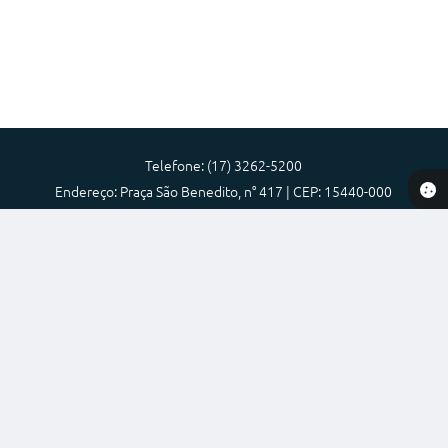
Prefeitura
Iluminação Pública
A Nossa Cidade
Galeria de Fotos
Telefone: (17) 3262-5200
Carta de Serviços
Endereço: Praça São Benedito, n° 417 | CEP: 15440-000
Serviços Online
Atendimento de Segunda-feira a Sexta-feira das 08:00 as 17:00
Prefeitura Municipal de Nova Granada-SP
Galeria de Vídeos
Contas Públicas
Versão do Sistema:
3.5.3 - 19/06/2026
Legislação
Portal atualizado em:
30/07/2026 15:59
Dados Abertos
Editais de Concursos
Copyright Instar - 2006-2026. Todos os direitos reservados -
Licitações
Instar Tecnologia
Links