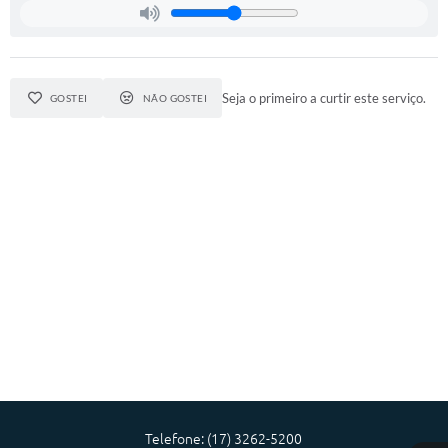
Diário Oficial
Memorial de Nova Granada
Seja o primeiro a curtir este serviço.
GOSTEI
NÃO GOSTEI
e-SIC
Contato
ITR - VTN
Formulários
Lei Paulo Gustavo
Alistamento Militar
Horário: Médicos e Tec. da Saúde
Parcerias 3º Setor
Perguntas Frequentes
Telefone: (17) 3262-5200