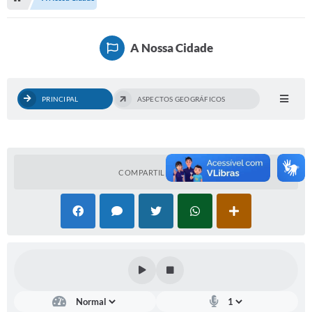
Serviços Web
Transparência
A Nossa Cidade
Secretarias
Transparência
PRINCIPAL
ASPECTOS GEOGRÁFICOS
BUSCA DE CEP
Mapa da Cidade
PNAB
COMPARTILHAR
SEBRAE AQUI - NOVA GRANADA
FUMCAD
CACS FUNDEB
Holerite On-line
Comunicados