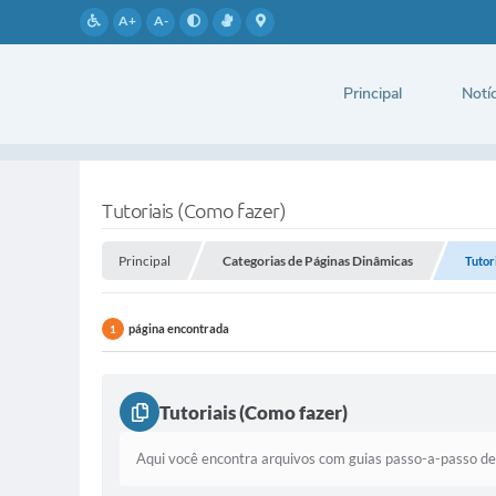
A+
A-
Principal
Notíc
Tutoriais (Como fazer)
Principal
Categorias de Páginas Dinâmicas
Tutor
página encontrada
1
Tutoriais (Como fazer)
Aqui você encontra arquivos com guias passo-a-passo de c