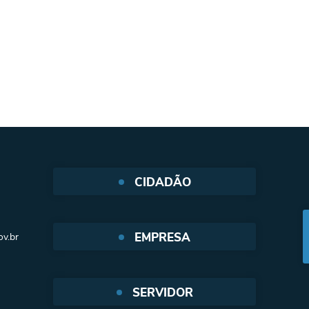
CIDADÃO
Protocolo Web
EMPRESA
v.br
SIC - Serviço de Informação ao
cidadão
Nota Fiscal Eletrônica
e-SIC
SERVIDOR
Protocolo Web