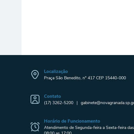
Localização
Praça São Benedito, n° 417 CEP 15440-000
Contato
(17) 3262-5200
gabinete@novagranada.sp.go
Horário de Funcionamento
Atendimento de Segunda-feira a Sexta-feira das
08:00 as 17:00