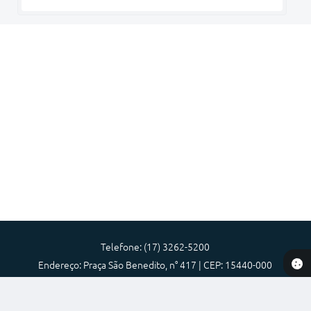
Telefone: (17) 3262-5200
Endereço: Praça São Benedito, n° 417 | CEP: 15440-000
Atendimento de Segunda-feira a Sexta-feira das 08:00 as 17:00
Prefeitura Municipal de Nova Granada-SP