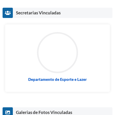
Prefeitura
Secretarias Vinculadas
Iluminação Pública
A Nossa Cidade
Galeria de Fotos
Carta de Serviços
Serviços Online
Galeria de Vídeos
Contas Públicas
Departamento de Esporte e Lazer
Legislação
Editais de Concursos
Licitações
Galerias de Fotos Vinculadas
Links