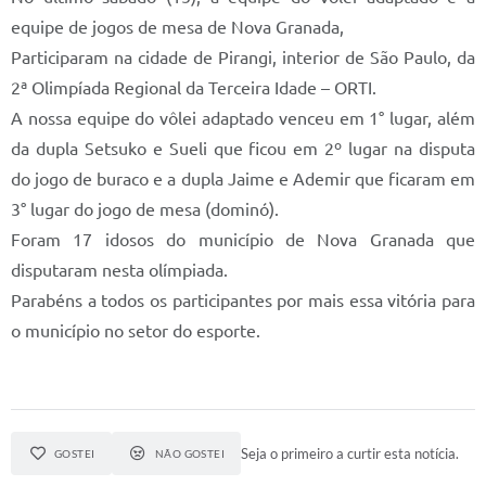
equipe de jogos de mesa de Nova Granada,
Diário Oficial
Participaram na cidade de Pirangi, interior de São Paulo, da
Memorial de Nova Granada
2ª Olimpíada Regional da Terceira Idade – ORTI.
A nossa equipe do vôlei adaptado venceu em 1° lugar, além
e-SIC
da dupla Setsuko e Sueli que ficou em 2º lugar na disputa
Contato
do jogo de buraco e a dupla Jaime e Ademir que ficaram em
ITR - VTN
3° lugar do jogo de mesa (dominó).
Foram 17 idosos do município de Nova Granada que
Formulários
disputaram nesta olímpiada.
Lei Paulo Gustavo
Parabéns a todos os participantes por mais essa vitória para
o município no setor do esporte.
Alistamento Militar
Horário: Médicos e Tec. da Saúde
Parcerias 3º Setor
Seja o primeiro a curtir esta notícia.
GOSTEI
NÃO GOSTEI
Perguntas Frequentes