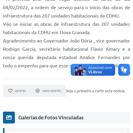
04/02/2022, a ordem de serviço para o início das obras de
Diário Oficial
infraestrutura das 207 unidades habitacionais da CDHU.
Memorial de Nova Granada
Vão se iniciar as obras de infraestrutura das 207 unidades
habitacionais da CDHU em Nova Granada.
e-SIC
Agradecimento ao Governador João Dória , vice governador
Contato
Rodrigo Garcia, secretário habitacional Flavio Amary e a
ITR - VTN
nossa querida deputada estadual Analice Fernandes por
todo o empenho para que esse sonho se tornasse realidade.
Formulários
Lei Paulo Gustavo
Seja o primeiro a curtir esta notícia.
Alistamento Militar
GOSTEI
NÃO GOSTEI
Horário: Médicos e Tec. da Saúde
Parcerias 3º Setor
Galerias de Fotos Vinculadas
Perguntas Frequentes