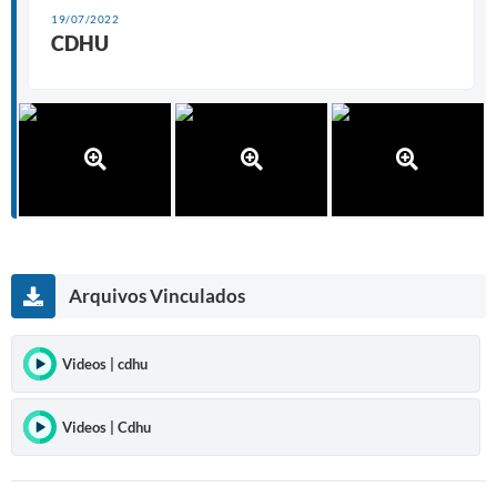
Prefeitura
19/07/2022
CDHU
Iluminação Pública
A Nossa Cidade
Galeria de Fotos
Carta de Serviços
Serviços Online
Galeria de Vídeos
Arquivos Vinculados
Contas Públicas
Videos | cdhu
Legislação
Editais de Concursos
Videos | Cdhu
Licitações
Links