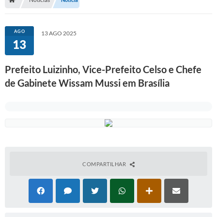
Serviços Web
Transparência
AGO
13 AGO 2025
13
Secretarias
Transparência
Prefeito Luizinho, Vice-Prefeito Celso e Chefe
de Gabinete Wissam Mussi em Brasília
BUSCA DE CEP
Mapa da Cidade
PNAB
SEBRAE AQUI - NOVA GRANADA
FUMCAD
COMPARTILHAR
CACS FUNDEB
Holerite On-line
Comunicados