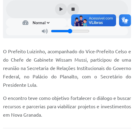
Diário Oficial
Memorial de Nova Granada
e-SIC
Contato
O Prefeito Luizinho, acompanhado do Vice-Prefeito Celso e
ITR - VTN
do Chefe de Gabinete Wissam Mussi, participou de uma
reunião na Secretaria de Relações Institucionais do Governo
Formulários
Federal, no Palácio do Planalto, com o Secretário do
Lei Paulo Gustavo
Presidente Lula.
Alistamento Militar
O encontro teve como objetivo fortalecer o diálogo e buscar
Horário: Médicos e Tec. da Saúde
recursos e parcerias para viabilizar projetos e investimentos
em Nova Granada.
Parcerias 3º Setor
Perguntas Frequentes