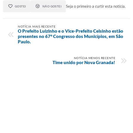
Prefeitura
Seja o primeiro a curtir esta notícia.
GOSTEI
NÃO GOSTEI
Iluminação Pública
NOTÍCIA MAIS RECENTE
A Nossa Cidade
O Prefeito Luizinho e o Vice-Prefeito Celsinho estão
presentes no 67° Congresso dos Municípios, em São
Galeria de Fotos
Paulo.
Carta de Serviços
NOTÍCIA MENOS RECENTE
Time unido por Nova Granada!
Serviços Online
Galeria de Vídeos
Contas Públicas
Legislação
Editais de Concursos
Licitações
Links