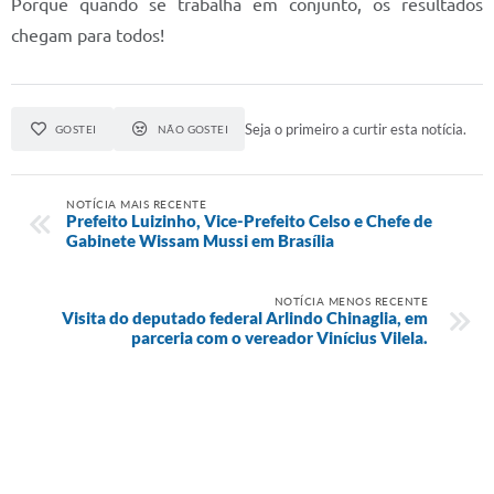
Porque quando se trabalha em conjunto, os resultados
Prefeitura
chegam para todos!
Iluminação Pública
A Nossa Cidade
Seja o primeiro a curtir esta notícia.
GOSTEI
NÃO GOSTEI
Galeria de Fotos
Carta de Serviços
NOTÍCIA MAIS RECENTE
Prefeito Luizinho, Vice-Prefeito Celso e Chefe de
Serviços Online
Gabinete Wissam Mussi em Brasília
Galeria de Vídeos
NOTÍCIA MENOS RECENTE
Visita do deputado federal Arlindo Chinaglia, em
Contas Públicas
parceria com o vereador Vinícius Vilela.
Legislação
Editais de Concursos
Licitações
Links