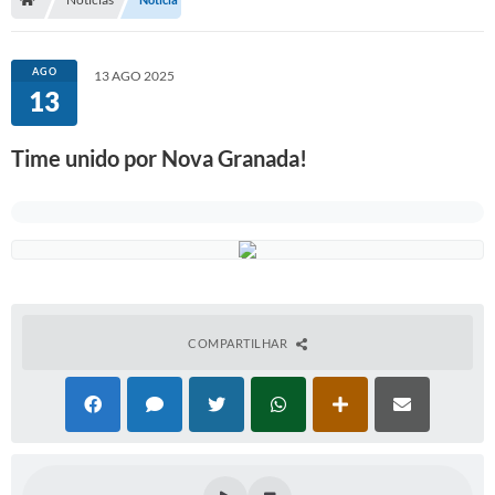
Serviços Web
Transparência
AGO
13 AGO 2025
13
Secretarias
Transparência
Time unido por Nova Granada!
BUSCA DE CEP
Mapa da Cidade
PNAB
SEBRAE AQUI - NOVA GRANADA
COMPARTILHAR
FUMCAD
CACS FUNDEB
Holerite On-line
Comunicados