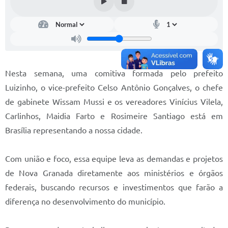
Diário Oficial
Memorial de Nova Granada
e-SIC
Nesta semana, uma comitiva formada pelo prefeito
Contato
Luizinho, o vice-prefeito Celso Antônio Gonçalves, o chefe
ITR - VTN
de gabinete Wissam Mussi e os vereadores Vinícius Vilela,
Carlinhos, Maidia Farto e Rosimeire Santiago está em
Formulários
Brasília representando a nossa cidade.
Lei Paulo Gustavo
Alistamento Militar
Com união e foco, essa equipe leva as demandas e projetos
de Nova Granada diretamente aos ministérios e órgãos
Horário: Médicos e Tec. da Saúde
federais, buscando recursos e investimentos que farão a
Parcerias 3º Setor
diferença no desenvolvimento do município.
Perguntas Frequentes