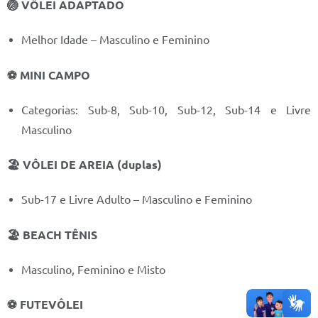
🏐 VÔLEI ADAPTADO
A Prefeitura
Melhor Idade – Masculino e Feminino
Audiências Publicas
⚽ MINI CAMPO
Telefones Úteis
Categorias: Sub-8, Sub-10, Sub-12, Sub-14 e Livre
Agenda
Masculino
🏖️ VÔLEI DE AREIA (duplas)
Sub-17 e Livre Adulto – Masculino e Feminino
🏖️ BEACH TÊNIS
Masculino, Feminino e Misto
⚽ FUTEVÔLEI