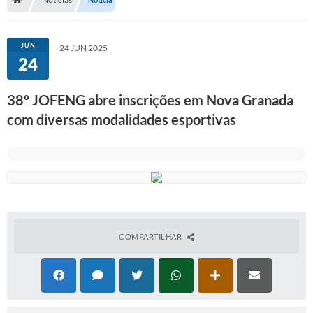
Serviços Web
Transparência
JUN
24 JUN 2025
24
Secretarias
Transparência
38º JOFENG abre inscrições em Nova Granada
com diversas modalidades esportivas
BUSCA DE CEP
Mapa da Cidade
PNAB
SEBRAE AQUI - NOVA GRANADA
FUMCAD
COMPARTILHAR
CACS FUNDEB
Holerite On-line
Comunicados