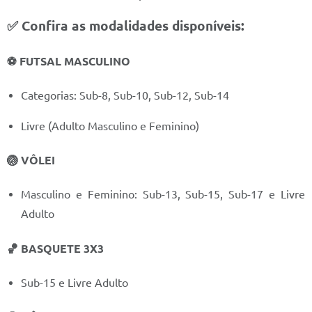
Prefeitura
✅ Confira as modalidades disponíveis:
Iluminação Pública
⚽ FUTSAL MASCULINO
A Nossa Cidade
Galeria de Fotos
Categorias: Sub-8, Sub-10, Sub-12, Sub-14
Carta de Serviços
Livre (Adulto Masculino e Feminino)
Serviços Online
🏐 VÔLEI
Galeria de Vídeos
Masculino e Feminino: Sub-13, Sub-15, Sub-17 e Livre
Contas Públicas
Adulto
Legislação
🏀 BASQUETE 3X3
Editais de Concursos
Sub-15 e Livre Adulto
Licitações
Links