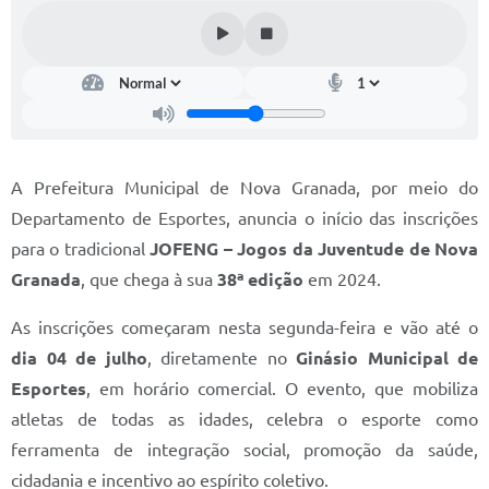
Diário Oficial
Memorial de Nova Granada
e-SIC
Contato
A Prefeitura Municipal de Nova Granada, por meio do
ITR - VTN
Departamento de Esportes, anuncia o início das inscrições
para o tradicional
JOFENG – Jogos da Juventude de Nova
Formulários
Granada
, que chega à sua
38ª edição
em 2024.
Lei Paulo Gustavo
As inscrições começaram nesta segunda-feira e vão até o
Alistamento Militar
dia 04 de julho
, diretamente no
Ginásio Municipal de
Horário: Médicos e Tec. da Saúde
Esportes
, em horário comercial. O evento, que mobiliza
atletas de todas as idades, celebra o esporte como
Parcerias 3º Setor
ferramenta de integração social, promoção da saúde,
Perguntas Frequentes
cidadania e incentivo ao espírito coletivo.