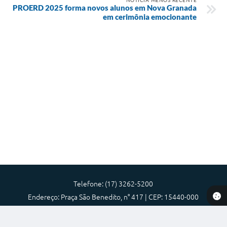
PROERD 2025 forma novos alunos em Nova Granada
em cerimônia emocionante
Telefone: (17) 3262-5200
Endereço: Praça São Benedito, n° 417 | CEP: 15440-000
Atendimento de Segunda-feira a Sexta-feira das 08:00 as 17:00
Prefeitura Municipal de Nova Granada-SP