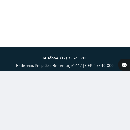
Diário Oficial
Memorial de Nova Granada
e-SIC
Contato
ITR - VTN
Telefone: (17) 3262-5200
Endereço: Praça São Benedito, n° 417 | CEP: 15440-000
Formulários
Atendimento de Segunda-feira a Sexta-feira das 08:00 as 17:00
Lei Paulo Gustavo
Prefeitura Municipal de Nova Granada-SP
Alistamento Militar
Versão do Sistema:
3.5.3 - 19/06/2026
Horário: Médicos e Tec. da Saúde
Portal atualizado em:
07/08/2026 11:25
Dados Abertos
Parcerias 3º Setor
Perguntas Frequentes
Copyright Instar - 2006-2026. Todos os direitos reservados -