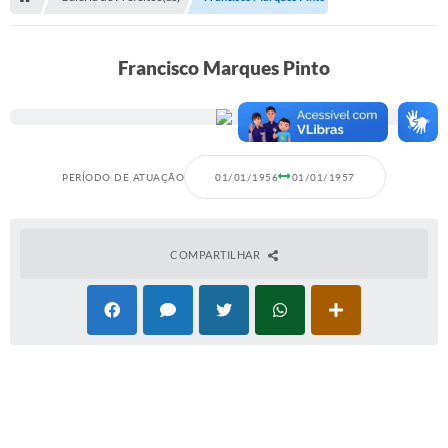
Serviços Web
Transparência
Francisco Marques Pinto
Secretarias
Transparência
BUSCA DE CEP
PERÍODO DE ATUAÇÃO
01/01/1956
01/01/1957
Mapa da Cidade
PNAB
COMPARTILHAR
SEBRAE AQUI - NOVA GRANADA
FUMCAD
CACS FUNDEB
Holerite On-line
Comunicados