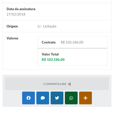
Diário Oficial
Data da assinatura
27/02/2018
Memorial de Nova Granada
Origem
LI - Licitação
e-SIC
Valores
Contato
Contrato
R$ 102.586,00
ITR - VTN
Valor Total
Formulários
R$ 102.586,00
Lei Paulo Gustavo
Alistamento Militar
COMPARTILHAR
Horário: Médicos e Tec. da Saúde
Parcerias 3º Setor
Perguntas Frequentes