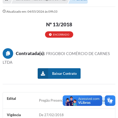
Serviços Web
Atualizado em: 04/05/2026 às 09h33
Transparência
Nº 13/2018
Secretarias
Transparência
ENCERRADO
BUSCA DE CEP
Contratada(s):
FRIGOBOI COMÉRCIO DE CARNES
Mapa da Cidade
LTDA
PNAB
Baixar Contrato
SEBRAE AQUI - NOVA GRANADA
FUMCAD
CACS FUNDEB
Edital
Pregão Presencial n.° 011/2018
Acessar
Holerite On-line
Vigência
De 27/02/2018
Comunicados