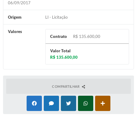
06/09/2017
Diário Oficial
Origem
LI - Licitação
Memorial de Nova Granada
Valores
e-SIC
Contrato
R$ 135.600,00
Contato
Valor Total
R$ 135.600,00
ITR - VTN
Formulários
Lei Paulo Gustavo
COMPARTILHAR
Alistamento Militar
Horário: Médicos e Tec. da Saúde
Parcerias 3º Setor
Perguntas Frequentes