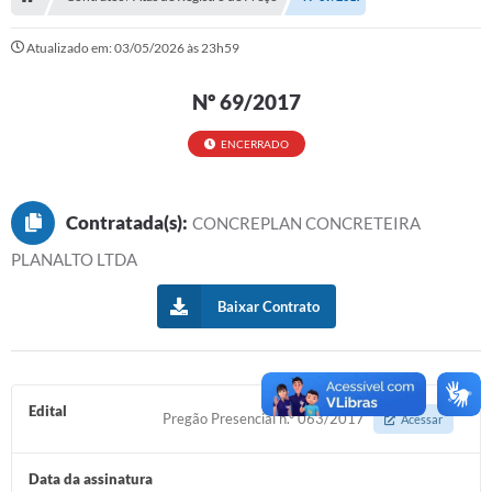
Serviços Web
Atualizado em: 03/05/2026 às 23h59
Transparência
Nº 69/2017
Secretarias
Transparência
ENCERRADO
BUSCA DE CEP
Contratada(s):
CONCREPLAN CONCRETEIRA
Mapa da Cidade
PLANALTO LTDA
PNAB
Baixar Contrato
SEBRAE AQUI - NOVA GRANADA
FUMCAD
CACS FUNDEB
Edital
Pregão Presencial n.° 063/2017
Acessar
Holerite On-line
Data da assinatura
Comunicados