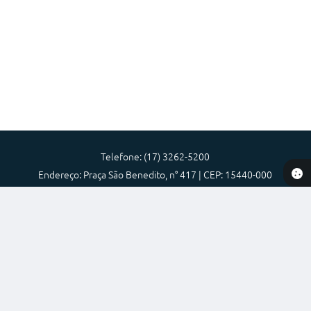
Prefeitura
Iluminação Pública
A Nossa Cidade
Galeria de Fotos
Carta de Serviços
Serviços Online
Telefone: (17) 3262-5200
Galeria de Vídeos
Endereço: Praça São Benedito, n° 417 | CEP: 15440-000
Atendimento de Segunda-feira a Sexta-feira das 08:00 as 17:00
Contas Públicas
Prefeitura Municipal de Nova Granada-SP
Legislação
Versão do Sistema:
3.5.3 - 19/06/2026
Editais de Concursos
Portal atualizado em:
30/07/2026 15:59
Dados Abertos
Licitações
Links