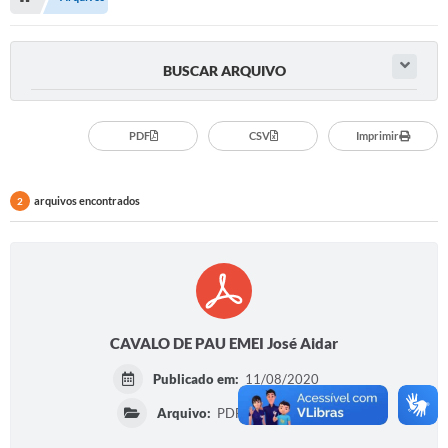
Serviços Web
Transparência
BUSCAR ARQUIVO
Secretarias
Transparência
PDF
CSV
Imprimir
BUSCA DE CEP
arquivos encontrados
2
Mapa da Cidade
PNAB
SEBRAE AQUI - NOVA GRANADA
FUMCAD
CAVALO DE PAU EMEI José Aidar
CACS FUNDEB
Publicado em:
11/08/2020
Holerite On-line
Arquivo:
PDF | 965,38 KB
Comunicados