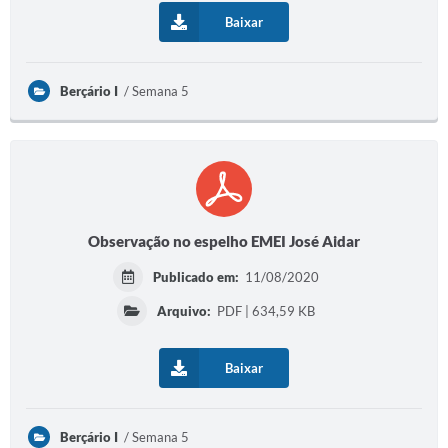
Baixar
Diário Oficial
Memorial de Nova Granada
Berçário I
Semana 5
e-SIC
Contato
ITR - VTN
Formulários
Observação no espelho EMEI José Aidar
Lei Paulo Gustavo
Publicado em:
11/08/2020
Alistamento Militar
Arquivo:
PDF | 634,59 KB
Horário: Médicos e Tec. da Saúde
Baixar
Parcerias 3º Setor
Perguntas Frequentes
Berçário I
Semana 5