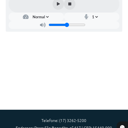
Diário Oficial
Memorial de Nova Granada
e-SIC
Contato
ITR - VTN
Formulários
Lei Paulo Gustavo
Alistamento Militar
Horário: Médicos e Tec. da Saúde
Parcerias 3º Setor
Telefone: (17) 3262-5200
Perguntas Frequentes
Endereço: Praça São Benedito, n° 417 | CEP: 15440-000