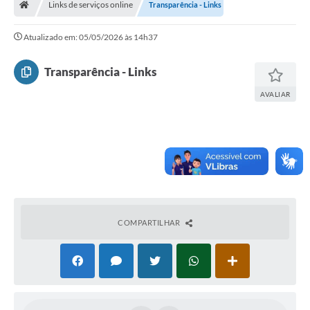
Links de serviços online
Transparência - Links
Serviços Web
Transparência
Atualizado em: 05/05/2026 às 14h37
Secretarias
Transparência - Links
Transparência
AVALIAR
BUSCA DE CEP
Mapa da Cidade
PNAB
SEBRAE AQUI - NOVA GRANADA
COMPARTILHAR
FUMCAD
CACS FUNDEB
Holerite On-line
Comunicados