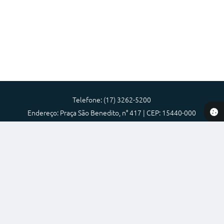
Diário Oficial
Memorial de Nova Granada
e-SIC
Contato
ITR - VTN
Telefone: (17) 3262-5200
Endereço: Praça São Benedito, n° 417 | CEP: 15440-000
Formulários
Atendimento de Segunda-feira a Sexta-feira das 08:00 as 17:00
Lei Paulo Gustavo
Prefeitura Municipal de Nova Granada-SP
Alistamento Militar
Versão do Sistema:
3.5.3 - 19/06/2026
Horário: Médicos e Tec. da Saúde
Portal atualizado em:
07/08/2026 11:25
Dados Abertos
Parcerias 3º Setor
Perguntas Frequentes
Copyright Instar - 2006-2026. Todos os direitos reservados -