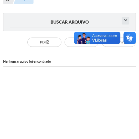
Serviços Web
Transparência
BUSCAR ARQUIVO
Secretarias
Transparência
PDF
CSV
Imprimir
BUSCA DE CEP
Nenhum arquivo foi encontrado
Mapa da Cidade
PNAB
SEBRAE AQUI - NOVA GRANADA
FUMCAD
CACS FUNDEB
Holerite On-line
Comunicados