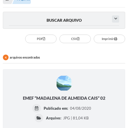
Serviços Web
Transparência
BUSCAR ARQUIVO
Secretarias
Transparência
PDF
CSV
Imprimir
BUSCA DE CEP
arquivos encontrados
4
Mapa da Cidade
PNAB
SEBRAE AQUI - NOVA GRANADA
FUMCAD
EMEF “MADALENA DE ALMEIDA CAIS” 02
CACS FUNDEB
Publicado em:
04/08/2020
Holerite On-line
Arquivo:
JPG | 81,04 KB
Comunicados