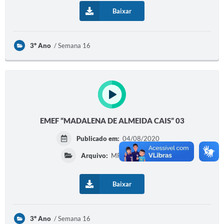
Baixar
Diário Oficial
Memorial de Nova Granada
3º Ano
Semana 16
e-SIC
Contato
ITR - VTN
Formulários
EMEF “MADALENA DE ALMEIDA CAIS” 03
Lei Paulo Gustavo
Publicado em:
04/08/2020
Alistamento Militar
Arquivo:
MP4 | 4,99 MB
Horário: Médicos e Tec. da Saúde
Baixar
Parcerias 3º Setor
Perguntas Frequentes
3º Ano
Semana 16