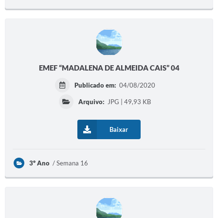
Prefeitura
Iluminação Pública
A Nossa Cidade
Galeria de Fotos
EMEF “MADALENA DE ALMEIDA CAIS” 04
Carta de Serviços
Publicado em:
04/08/2020
Arquivo:
JPG | 49,93 KB
Serviços Online
Galeria de Vídeos
Baixar
Contas Públicas
Legislação
3º Ano
Semana 16
Editais de Concursos
Licitações
Links