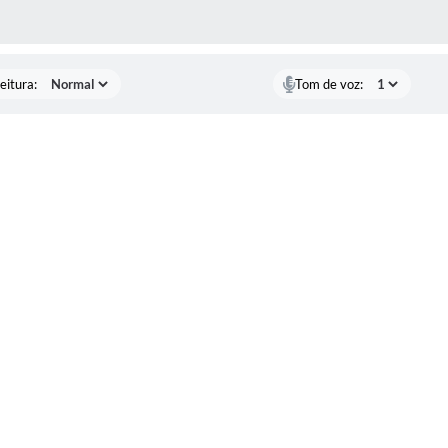
 MÍDIAS
eitura:
Tom de voz: