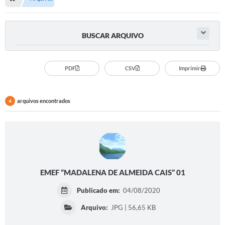
Serviços Web
Transparência
BUSCAR ARQUIVO
Secretarias
Transparência
PDF
CSV
Imprimir
BUSCA DE CEP
arquivos encontrados
4
Mapa da Cidade
PNAB
SEBRAE AQUI - NOVA GRANADA
FUMCAD
EMEF “MADALENA DE ALMEIDA CAIS” 01
CACS FUNDEB
Publicado em:
04/08/2020
Holerite On-line
Arquivo:
JPG | 56,65 KB
Comunicados