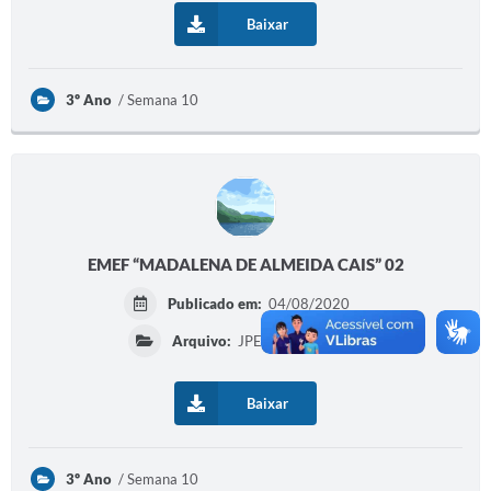
Baixar
Diário Oficial
Memorial de Nova Granada
3º Ano
Semana 10
e-SIC
Contato
ITR - VTN
Formulários
EMEF “MADALENA DE ALMEIDA CAIS” 02
Lei Paulo Gustavo
Publicado em:
04/08/2020
Alistamento Militar
Arquivo:
JPEG | 78,66 KB
Horário: Médicos e Tec. da Saúde
Baixar
Parcerias 3º Setor
Perguntas Frequentes
3º Ano
Semana 10