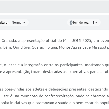
ÍDIAS
CEBA NOTÍCIAS
eitura:
Tom de voz:
Granada, a apresentação oficial do Mini JOMI 2025, um evento
 Icém, Orindiúva, Guaraci, Ipiguá, Monte Aprazível e Mirassol p
 o lazer e a integração entre os participantes, mostrando q
te a apresentação, foram destacadas as expectativas para as fut
as boas-vindas aos atletas e delegações presentes, destacando 
. Este é um momento de confraternização, onde celebramos a 
iar iniciativas que promovam a saúde e o bem-estar da popula