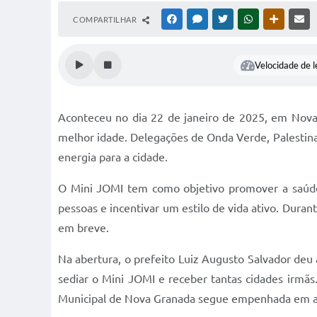
COMPARTILHAR
FACEBOOK
MESSENGER
TWITTER
WHATSAPP
OUTRAS M
RE
Velocidade de l
Aconteceu no dia 22 de janeiro de 2025, em Nova 
melhor idade. Delegações de Onda Verde, Palestina,
energia para a cidade.
O Mini JOMI tem como objetivo promover a saúde,
pessoas e incentivar um estilo de vida ativo. Duran
em breve.
Na abertura, o prefeito Luiz Augusto Salvador deu 
sediar o Mini JOMI e receber tantas cidades irmãs
Municipal de Nova Granada segue empenhada em apo