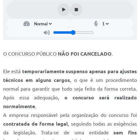
Diário Oficial
Memorial de Nova Granada
e-SIC
Contato
O CONCURSO PÚBLICO
NÃO FOI CANCELADO
.
ITR - VTN
Ele está
temporariamente suspenso apenas para ajustes
Formulários
técnicos em alguns cargos
, o que é um procedimento
Lei Paulo Gustavo
normal para garantir que tudo seja feito da forma correta.
Alistamento Militar
Após essa adequação,
o concurso será realizado
normalmente
.
Horário: Médicos e Tec. da Saúde
A empresa responsável pela organização do concurso foi
Parcerias 3º Setor
contratada de forma legal
, seguindo todas as exigências
da legislação. Trata-se de uma entidade
sem fins
Perguntas Frequentes