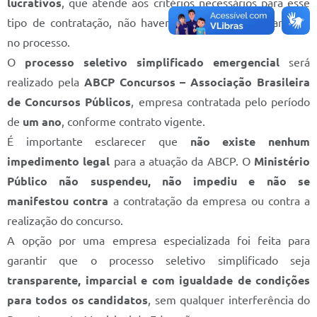
lucrativos
, que atende aos critérios necessários para esse
Prefeitura
tipo de contratação, não havendo qualquer irregularidade
Iluminação Pública
no processo.
O
processo seletivo simplificado emergencial
será
A Nossa Cidade
realizado pela
ABCP Concursos – Associação Brasileira
Galeria de Fotos
de Concursos Públicos
, empresa contratada pelo período
de
um ano
, conforme contrato vigente.
Carta de Serviços
É importante esclarecer que
não existe nenhum
Serviços Online
impedimento legal
para a atuação da ABCP. O
Ministério
Galeria de Vídeos
Público não suspendeu, não impediu e não se
manifestou contra
a contratação da empresa ou contra a
Contas Públicas
realização do concurso.
Legislação
A opção por uma empresa especializada foi feita para
garantir que o processo seletivo simplificado seja
Editais de Concursos
transparente, imparcial e com igualdade de condições
Licitações
para todos os candidatos
, sem qualquer interferência do
Links