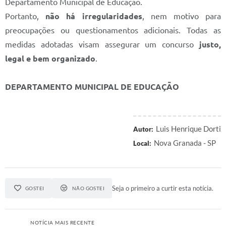
Departamento Municipal de Educação.
Portanto,
não há irregularidades
, nem motivo para
A Prefeitura
preocupações ou questionamentos adicionais. Todas as
Audiências Publicas
medidas adotadas visam assegurar um concurso
justo,
legal e bem organizado
.
Telefones Úteis
Agenda
DEPARTAMENTO MUNICIPAL DE EDUCAÇÃO
Luis Henrique Dorti
Autor:
Nova Granada - SP
Local:
Seja o primeiro a curtir esta notícia.
GOSTEI
NÃO GOSTEI
NOTÍCIA MAIS RECENTE