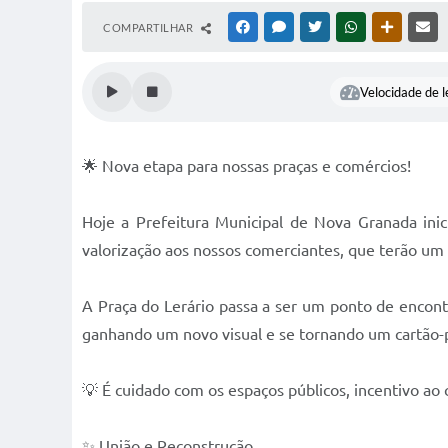
COMPARTILHAR
FACEBOOK
MESSENGER
TWITTER
WHATSAPP
OUTRAS M
RE
Velocidade de l
🌟 Nova etapa para nossas praças e comércios!
Hoje a Prefeitura Municipal de Nova Granada inici
valorização aos nossos comerciantes, que terão um 
A Praça do Lerário passa a ser um ponto de encont
ganhando um novo visual e se tornando um cartão-p
💡 É cuidado com os espaços públicos, incentivo ao 
✨ União e Reconstrução