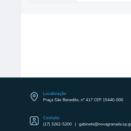
Localização
Praça São Benedito, n° 417 CEP 15440-000
Contato
(17) 3262-5200
gabinete@novagranada.sp.go