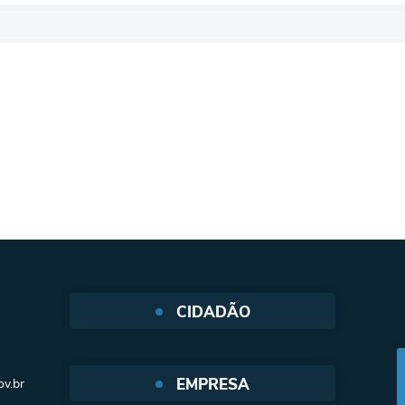
CIDADÃO
Protocolo Web
EMPRESA
v.br
SIC - Serviço de Informação ao
cidadão