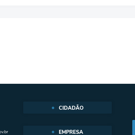
CIDADÃO
Protocolo Web
EMPRESA
v.br
SIC - Serviço de Informação ao