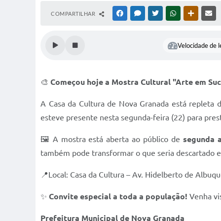
COMPARTILHAR
FACEBOOK
MESSENGER
TWITTER
WHATSAPP
OUTRAS M
RE
Velocidade de l
🎨
Começou hoje a Mostra Cultural "Arte em Suc
A Casa da Cultura de Nova Granada está repleta d
esteve presente nesta segunda-feira (22) para prest
🖼️ A mostra está aberta ao público de
segunda a
também pode transformar o que seria descartado e
📍Local: Casa da Cultura – Av. Hidelberto de Albuq
✨
Convite especial a toda a população!
Venha visi
Prefeitura Municipal de Nova Granada