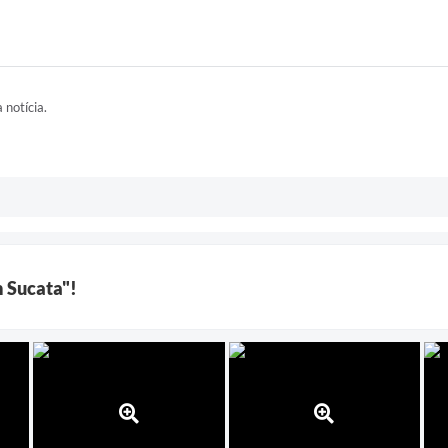
 notícia.
m Sucata"!