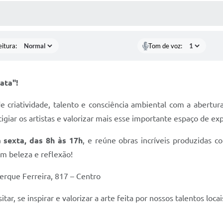
ÍDIAS
CEBA NOTÍCIAS
eitura:
Tom de voz:
ata"!
e criatividade, talento e consciência ambiental com a abertu
igiar os artistas e valorizar mais esse importante espaço de ex
 sexta, das 8h às 17h
, e reúne obras incríveis produzidas 
m beleza e reflexão!
uerque Ferreira, 817 – Centro
tar, se inspirar e valorizar a arte feita por nossos talentos locai