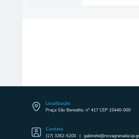
Localização
Praça São Benedito, n° 417 CEP 15440-000
Contato
(17) 3262-5200
gabinete@novagranada.sp.go