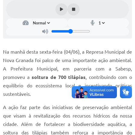
Diário Oficial
Memorial de Nova Granada
e-SIC
Contato
Na manhã desta sexta-feira (04/06), a Represa Municipal de
ITR - VTN
Nova Granada foi palco de uma importante ação ambiental.
A Prefeitura Municipal, em parceria com a Sabesp,
Formulários
promoveu a
soltura de 700 tilápias
, contribuindo com o
Lei Paulo Gustavo
equilíbrio do ecossistema local e incentivando práticas
Alistamento Militar
sustentáveis.
Horário: Médicos e Tec. da Saúde
A ação faz parte das iniciativas de preservação ambiental
que visam à revitalização dos recursos hídricos da nossa
Parcerias 3º Setor
cidade. Além de fortalecer a biodiversidade aquática, a
Perguntas Frequentes
soltura das tilápias também reforça a importância do