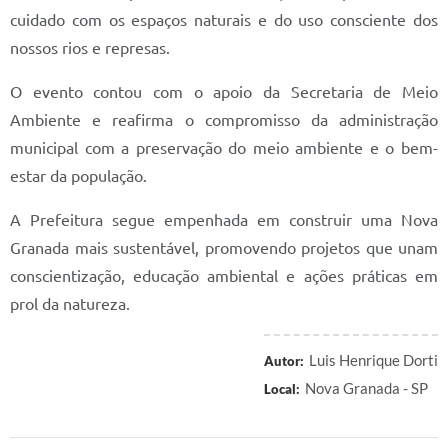
Prefeitura
cuidado com os espaços naturais e do uso consciente dos
nossos rios e represas.
Iluminação Pública
O evento contou com o apoio da Secretaria de Meio
A Nossa Cidade
Ambiente e reafirma o compromisso da administração
Galeria de Fotos
municipal com a preservação do meio ambiente e o bem-
Carta de Serviços
estar da população.
Serviços Online
A Prefeitura segue empenhada em construir uma Nova
Granada mais sustentável, promovendo projetos que unam
Galeria de Vídeos
conscientização, educação ambiental e ações práticas em
Contas Públicas
prol da natureza.
Legislação
Luis Henrique Dorti
Autor:
Editais de Concursos
Nova Granada - SP
Local:
Licitações
Links