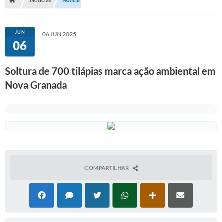
Serviços Web
Transparência
JUN
06 JUN 2025
06
Secretarias
Transparência
Soltura de 700 tilápias marca ação ambiental em
Nova Granada
BUSCA DE CEP
Mapa da Cidade
PNAB
SEBRAE AQUI - NOVA GRANADA
FUMCAD
COMPARTILHAR
CACS FUNDEB
Holerite On-line
Comunicados