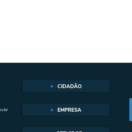
CIDADÃO
Protocolo Web
EMPRESA
v.br
SIC - Serviço de Informação ao
cidadão
Nota Fiscal Eletrônica
e-SIC