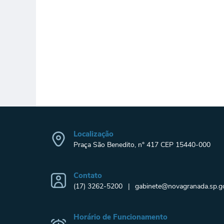
Localização
Praça São Benedito, n° 417 CEP 15440-000
Contato
(17) 3262-5200
gabinete@novagranada.sp.go
Horário de Funcionamento