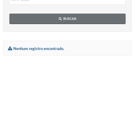
Diário Oficial
BUSCAR
Memorial de Nova Granada
e-SIC
Contato
Nenhum registro encontrado.
ITR - VTN
Formulários
Lei Paulo Gustavo
Alistamento Militar
Horário: Médicos e Tec. da Saúde
Parcerias 3º Setor
Perguntas Frequentes