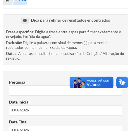
Serviços Web
Transparência
Dica para refinar os resultados encontrados
Secretarias
Frase específica:
Digite a frase entre aspas para filtrar exatamente o
desejado. Ex: "dia da água".
Transparência
Exclusão:
Digite a palavra com sinal de menos (-) para excluir
resultados com a mesma. Ex: dia da -agua.
BUSCA DE CEP
Datas:
As datas consultadas na pesquisa são de Criação / Alteração do
registro.
Mapa da Cidade
PNAB
Pesquisa
SEBRAE AQUI - NOVA GRANADA
FUMCAD
Data Inicial
CACS FUNDEB
Holerite On-line
Data Final
Comunicados